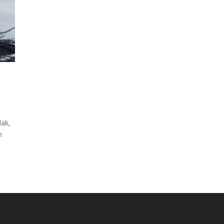
lak,
n