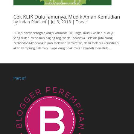
Cek KLIK Dulu Jamunya, Mudik Aman Kemudian
by
Indah Riadiani
|
Jul 3, 2018
|
Travel
Bukan hanya sebagai ajang silaturahmi keluarga, mudik adalah budaya
yang sudah mendarah daging bagi warga Indonesia. Belasan Juta orang
berbondong-bondong hijrah melawan kemacetan, demi melepas kerinduan
akan kampung halaman. Siapa yang tidak mau ? Kembali memeluk...
Part of