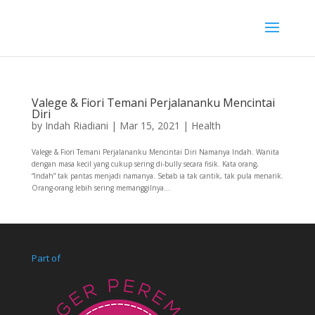
Valege & Fiori Temani Perjalananku Mencintai
Diri
by
Indah Riadiani
|
Mar 15, 2021
|
Health
Valege & Fiori Temani Perjalananku Mencintai Diri Namanya Indah. Wanita
dengan masa kecil yang cukup sering di-bully secara fisik. Kata orang,
“Indah” tak pantas menjadi namanya. Sebab ia tak cantik, tak pula menarik.
Orang-orang lebih sering memanggilnya...
Part of