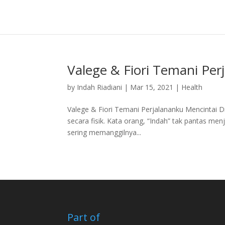
Valege & Fiori Temani Per
by
Indah Riadiani
|
Mar 15, 2021
|
Health
Valege & Fiori Temani Perjalananku Mencintai D
secara fisik. Kata orang, “Indah” tak pantas men
sering memanggilnya...
Part of