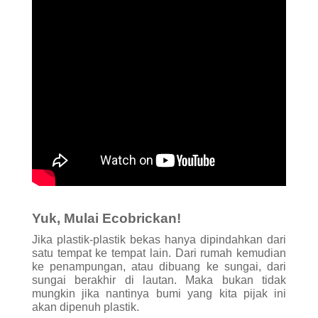
ke penampungan, atau dibuang ke sungai, dari
sungai berakhir di lautan. Maka bukan tidak
mungkin jika nantinya bumi yang kita pijak ini
akan dipenuh plastik.
Sama halnya dengan membakar plastik bekas.
Kebiasaan yang sudah mengurat nadi ini
seharusnya berhenti sampai di kita saja. Karena
secara terang-terangan, membakar plastik berarti
menyumbang emisi karbon ke udara yang
sebagian asapnya dihirup makhluk hidup,
sebagian lagi mengepul ke langit, turun menjadi
hujan, airnya membasahi sawah-sawah dan
kebun, kemudian hasil pangannya dimakan
kembali oleh makhluk hidup.
Padahal, jika kita mampu memandang plastik
bekas sebagai material berharga yang bisa
dimanfaatkan kembali (bukan sebagai sampah)
maka kita senantiasa akan merawat plastik-plastik
tersebut dengan baik dan menjadikannya sesuatu
yang lebih bermanfaat, ecobrick misalnya.
Karena membuatnya sangatlah mudah. Maka
siapapun orangnya dan dimanapun asalnya pasti