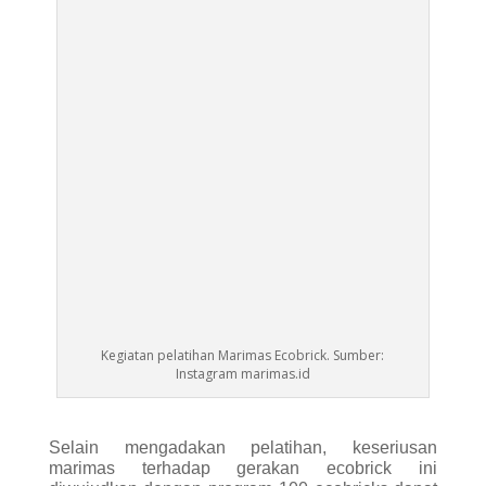
Selain mengadakan pelatihan, keseriusan
marimas terhadap gerakan ecobrick ini
diwujudkan dengan program 100 ecobricks dapat
1 laptop khusus untuk sekolah-sekolah.
Dari marimas pula saya mulai mengenal ecobrick.
Lewat instagram dan website
marimas ecobricks
,
saya mulai mengumpulkan informasi-informasi
tentang marimas ecobrick lebih dalam.
Mempelajari lebih lanjut bagaimana cara
membuatnya, sejarahnya, hingga nantinya
marimas ecobrick tersebut bisa dimanfaatkan
untuk apa.
Berniat sepenuh hati untuk mulai membuat
marimas ecobrick, saya pun mendaftar sebagai
anggota gerakan ecobrick dalam website
ecobricks.org
. Hanya dengan menginput data diri
dan email, setelah mendaftar-nantinya kita dengan
bebas dapat mengakses ebook
panduan
membuat ecobrick
,
pengantar membangun
dengan ecobrick
, juga modul tentang
perjalanan