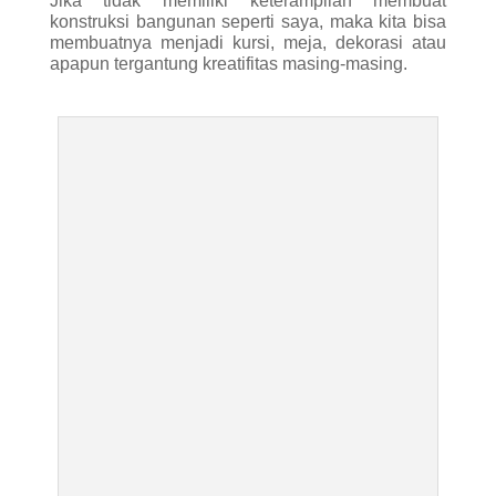
Dok. Pribadi
Berikut video saya membuat ecobrick dan
menjadikannya sebagai kursi kecil untuk buah hati
tercinta. Karena saya sudah memulai kebiasaan
baik dalam menggunakan plastik seperti dalam
infografis di atas, maka plastik yang saya hasilkan
tidak terlalu banyak. Oleh karena itu saya