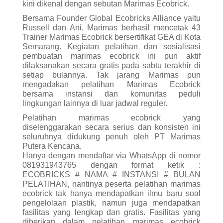
kini dikenal dengan sebutan Marimas Ecobrick.
Bersama Founder Global Ecobricks Alliance yaitu
Russell dan Ani, Marimas berhasil mencetak 43
Trainer Marimas Ecobrick bersertifikat GEA di Kota
Semarang. Kegiatan pelatihan dan sosialisasi
pembuatan marimas ecobrick ini pun aktif
dilaksanakan secara gratis pada sabtu terakhir di
setiap bulannya. Tak jarang Marimas pun
mengadakan pelatihan Marimas Ecobrick
bersama instansi dan komunitas peduli
lingkungan lainnya di luar jadwal reguler.
Pelatihan marimas ecobrick yang
diselenggarakan secara serius dan konsisten ini
seluruhnya didukung penuh oleh PT Marimas
Putera Kencana.
Hanya dengan mendaftar via WhatsApp di nomor
081931943765 dengan format ketik :
ECOBRICKS # NAMA # INSTANSI # BULAN
PELATIHAN, nantinya peserta pelatihan marimas
ecobrick tak hanya mendapatkan ilmu baru soal
pengelolaan plastik, namun juga mendapatkan
fasilitas yang lengkap dan gratis. Fasilitas yang
diberikan dalam pelatihan marimas ecobrick