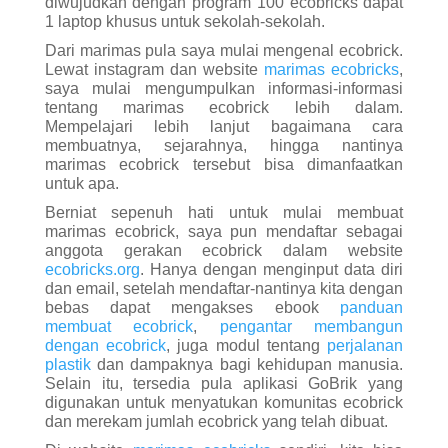
plastik
dan dampaknya bagi kehidupan manusia.
Selain itu, tersedia pula aplikasi GoBrik yang
digunakan untuk menyatukan komunitas ecobrick
dan merekam jumlah ecobrick yang telah dibuat.
Di website
marimas ecobricks
sendiri, kita bisa
menemukan video tutorial cara membuat ecobrick
dengan sangat jelas. Mulai dari apa saja alat yang
dibutuhkan, hingga aturan-aturan pembuatan
marimas ecobrick yang harus terpenuhi. Misalnya
plastik yang digunakan harus bersih, stik yang
digunakan bukanlah besi melainkan kayu atau
bambu, dan berat ecobrick harus memenuhi
standar berat minimum yang sudah ditentukan
sesuai ukuran botol.
Karena nantinya Ecobrick akan menjadi
kebiasaan jangka panjang, maka memulainya
dengan benar sejak kini adalah sebuah
keharusan. Berikut alat dan bahan membuat
ecobrick:
1. Botol Plastik dengan merk dan ukuran yang
sama.
2. Plastik bekas yang bersih dan kering. Tidak
kertas dan tidak sampah organik yang mudah