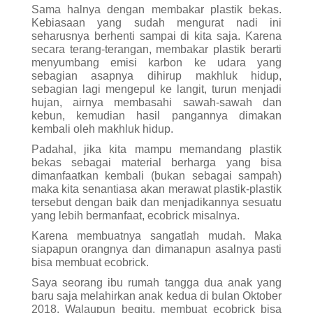
bisa membuat ecobrick.
Saya seorang ibu rumah tangga dua anak yang
baru saja melahirkan anak kedua di bulan Oktober
2018. Walaupun begitu, membuat ecobrick bisa
saya lakukan kapan saja. Tak ada waktu khusus
yang saya luangkan untuk sekedar memasukan
beberapa lembar plastik ke dalam sebuah botol.
Misalnya, setelah memimun Marimas, saya selalu
membersihkan bagian dalam kemasannya
dengan lap, kemudian langsung memasukannya
ke dalam botol dan memadatkannya. Biasanya
saya susun botol berdasarkan warna plastik
pengisinya. Jika Marimas rasa jeruk, karena
berwarna kuning, saya satukan dengan plastik-
plastik lain yang juga berwarna kuning.
Semudah itu, semenyenangkan itu! Yang penting
ada kemauan untuk memulainya, dan konsistensi
saat menjalaninya. Untuk bumi yang lebih baik,
kenapa tidak?!