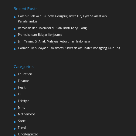
Recent Posts
Hampir Celaka di Puncak Geugeur, Insto Dry Eyes Selamatkan
Perjalananku
Ramadan dan Toleransi di SMK Bakti Karya Parigi
Pramuka dan Belajar Kerjasama
Jimi Yamin: Si Anak Malaysia Keturunan Indonesia
Harmoni Kebudayaan: Kolaborasi Siswa dalam Teater Ronggeng Gunung
Categories
Education
Finance
Health
Hi
Lifestyle
Mind
Motherhood
Sport
Travel
Uncategorized